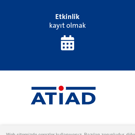
Etkinlik
kayıt olmak
Katılmak istiyorum
Web sitemizde çerezler kullanıyoruz. Bazıları zorunludur, diğe