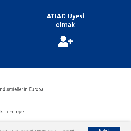
ATİAD Üyesi
olmak
dustrieller in Europa
ts in Europe
Kabul