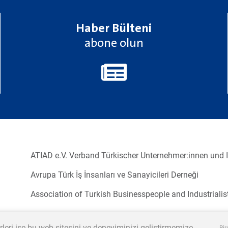
Haber Bülteni
abone olun
Newsletter2go içeriğini yüklemek için aşağıdaki butona tıklayınız.
E-Bülten aboneliğini yükleyiniz
ATIAD e.V. Verband Türkischer Unternehmer:innen und In
Avrupa Türk İş İnsanları ve Sanayicileri Derneği
Association of Turkish Businesspeople and Industrialis
rleri ise bu web sitesini ve deneyiminizi geliştirmemize