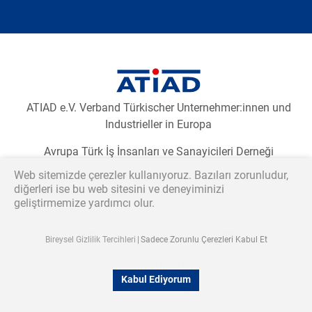
Newsletter2go içeriğini yüklemek için aşağıdaki butona
tıklayınız.
E-Bülten aboneliğini yükleyiniz
ATIAD e.V. Verband Türkischer Unternehmer:innen und
Industrieller in Europa
Avrupa Türk İş İnsanları ve Sanayicileri Derneği
Web sitemizde çerezler kullanıyoruz. Bazıları zorunludur,
Association of Turkish Businesspeople and Industrialists
diğerleri ise bu web sitesini ve deneyiminizi
in Europe
geliştirmemize yardımcı olur.
Katılmak istiyorum
Bireysel Gizlilik Tercihleri
Sadece Zorunlu Çerezleri Kabul Et
© 2026 ATİAD | Alle Rechte vorbehalten.
Talebimin işlenmesi için verilerimin kullanılmasını kabul
Kabul Ediyorum
Gizlilik
Künye
ediyorum.*