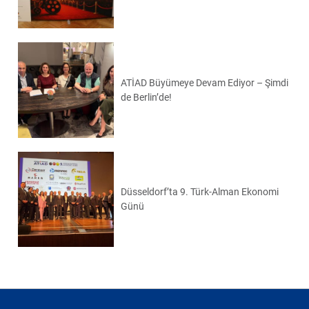
ATİAD Büyümeye Devam Ediyor – Şimdi
de Berlin’de!
Düsseldorf’ta 9. Türk-Alman Ekonomi
Günü