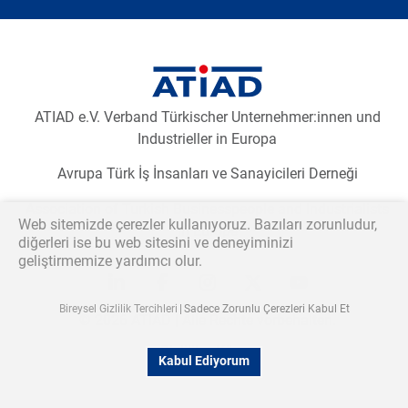
Newsletter2go içeriğini yüklemek için aşağıdaki butona
tıklayınız.
E-Bülten aboneliğini yükleyiniz
ATIAD e.V. Verband Türkischer Unternehmer:innen und
Industrieller in Europa
Avrupa Türk İş İnsanları ve Sanayicileri Derneği
Association of Turkish Businesspeople and Industrialists
Web sitemizde çerezler kullanıyoruz. Bazıları zorunludur,
in Europe
diğerleri ise bu web sitesini ve deneyiminizi
geliştirmemize yardımcı olur.
Katılmak istiyorum
Bireysel Gizlilik Tercihleri
Sadece Zorunlu Çerezleri Kabul Et
© 2026 ATİAD | Alle Rechte vorbehalten.
Talebimin işlenmesi için verilerimin kullanılmasını kabul
Gizlilik
Künye
ediyorum.*
Kabul Ediyorum
Senden
Talebimin işlenmesi için verilerimin kullanılmasını kabul