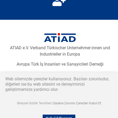
Newsletter2go içeriğini yüklemek için aşağıdaki butona
tıklayınız.
E-Bülten aboneliğini yükleyiniz
ATIAD e.V. Verband Türkischer Unternehmer:innen und
Industrieller in Europa
Avrupa Türk İş İnsanları ve Sanayicileri Derneği
Association of Turkish Businesspeople and Industrialists
Web sitemizde çerezler kullanıyoruz. Bazıları zorunludur,
in Europe
diğerleri ise bu web sitesini ve deneyiminizi
geliştirmemize yardımcı olur.
Katılmak istiyorum
Bireysel Gizlilik Tercihleri
Sadece Zorunlu Çerezleri Kabul Et
© 2026 ATİAD | Alle Rechte vorbehalten.
Talebimin işlenmesi için verilerimin kullanılmasını kabul
Gizlilik
Künye
ediyorum.*