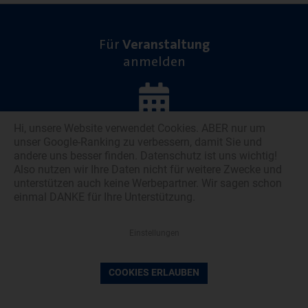
Für
Veranstaltung
anmelden
Hi, unsere Website verwendet Cookies. ABER nur um
unser Google-Ranking zu verbessern, damit Sie und
andere uns besser finden. Datenschutz ist uns wichtig!
Newsletter
Also nutzen wir Ihre Daten nicht für weitere Zwecke und
abonnieren
unterstützen auch keine Werbepartner. Wir sagen schon
einmal DANKE für Ihre Unterstützung.
Einstellungen
COOKIES ERLAUBEN
ATİAD Mitglied
werden