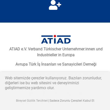
Newsletter2go içeriğini yüklemek için aşağıdaki butona
tıklayınız.
E-Bülten aboneliğini yükleyiniz
ATIAD e.V. Verband Türkischer Unternehmer:innen und
Industrieller in Europa
Avrupa Türk İş İnsanları ve Sanayicileri Derneği
Association of Turkish Businesspeople and Industrialists
Web sitemizde çerezler kullanıyoruz. Bazıları zorunludur,
in Europe
diğerleri ise bu web sitesini ve deneyiminizi
geliştirmemize yardımcı olur.
Katılmak istiyorum
Bireysel Gizlilik Tercihleri
Sadece Zorunlu Çerezleri Kabul Et
© 2026 ATİAD | Alle Rechte vorbehalten.
Talebimin işlenmesi için verilerimin kullanılmasını kabul