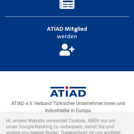
ATİAD Mitglied
werden
Klicken Sie auf den unteren Button, um den Inhalt von
Newsletter2go zu laden.
Newsletteranmeldung laden
ATIAD e.V. Verband Türkischer Unternehmer:innen und
Industrieller in Europa
Hi, unsere Website verwendet Cookies. ABER nur um
Avrupa Türk İş İnsanları ve Sanayicileri Derneği
unser Google-Ranking zu verbessern, damit Sie und
andere uns besser finden. Datenschutz ist uns wichtig!
Association of Turkish Businesspeople and Industrialists