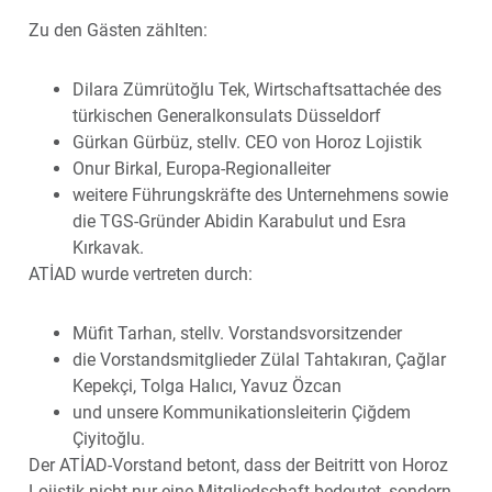
Zu den Gästen zählten:
Dilara Zümrütoğlu Tek, Wirtschaftsattachée des
türkischen Generalkonsulats Düsseldorf
Gürkan Gürbüz, stellv. CEO von Horoz Lojistik
Onur Birkal, Europa-Regionalleiter
weitere Führungskräfte des Unternehmens sowie
die TGS-Gründer Abidin Karabulut und Esra
Kırkavak.
ATİAD wurde vertreten durch:
Müfit Tarhan, stellv. Vorstandsvorsitzender
die Vorstandsmitglieder Zülal Tahtakıran, Çağlar
Kepekçi, Tolga Halıcı, Yavuz Özcan
und unsere Kommunikationsleiterin Çiğdem
Çiyitoğlu.
Der ATİAD-Vorstand betont, dass der Beitritt von Horoz
Lojistik nicht nur eine Mitgliedschaft bedeutet, sondern