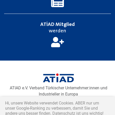
ATİAD Mitglied
werden
Klicken Sie auf den unteren Button, um den Inhalt von
Newsletter2go zu laden.
Newsletteranmeldung laden
ATIAD e.V. Verband Türkischer Unternehmer:innen und
Industrieller in Europa
Hi, unsere Website verwendet Cookies. ABER nur um
Avrupa Türk İş İnsanları ve Sanayicileri Derneği
unser Google-Ranking zu verbessern, damit Sie und
andere uns besser finden. Datenschutz ist uns wichtig!
Association of Turkish Businesspeople and Industrialists