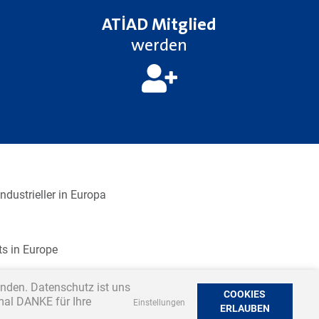
ATİAD Mitglied
werden
n.
dustrieller in Europa
ts in Europe
inden. Datenschutz ist uns
COOKIES
Datenschutz
Impressum
mal DANKE für Ihre
Einstellungen
ERLAUBEN