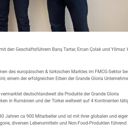
t den Geschäftsführern Barış Tartar, Ercan Çolak und Yilmaz Yil
amen des europäischen & türkischen Marktes im FMCG-Sektor bes
dirir, einem der erfolgreichen Erben der Grande Gloria Unterneh
ermarktet deutschlandweit die Produkte der Grande Gloria
en in Rumänien und der Türkei weltweit auf 4 Kontinenten tätig
30 Jahren ca 900 Mitarbeiter und ist mit ihrer globalen und eige
gorie, diversen Lebensmitteln und Non-Food-Produkten führend