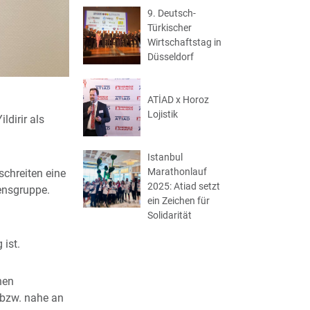
9. Deutsch-
Türkischer
Wirtschaftstag in
Düsseldorf
ATİAD x Horoz
Lojistik
dirir als
Istanbul
Marathonlauf
chreiten eine
2025: Atiad setzt
mensgruppe.
ein Zeichen für
Solidarität
 ist.
nen
 bzw. nahe an